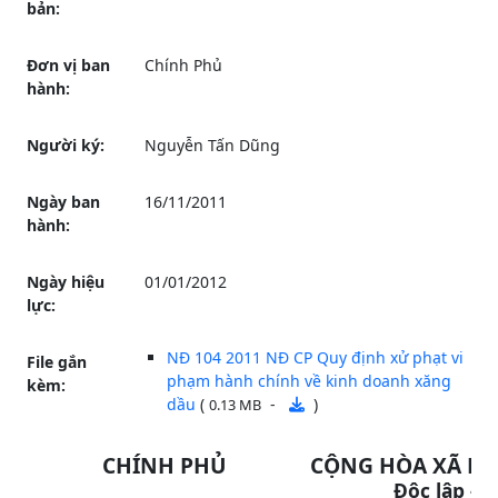
bản:
Đơn vị ban
Chính Phủ
hành:
Người ký:
Nguyễn Tấn Dũng
Ngày ban
16/11/2011
hành:
Ngày hiệu
01/01/2012
lực:
NĐ 104 2011 NĐ CP Quy định xử phạt vi
File gắn
phạm hành chính về kinh doanh xăng
kèm:
dầu
(
-
)
0.13 MB
CHÍNH PHỦ
CỘNG HÒA XÃ HỘ
___________
Độc lập - 