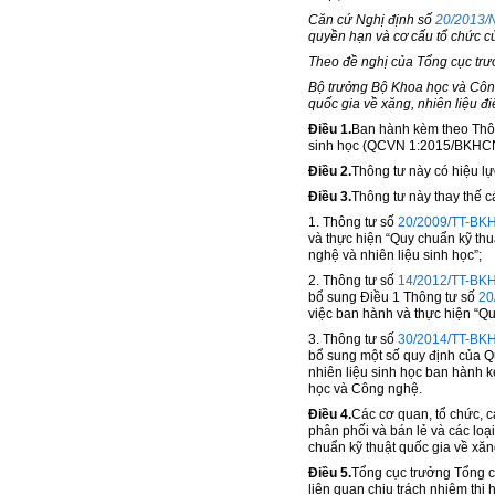
Căn cứ Nghị định số
20/2013/
quy
ề
n hạn và cơ c
ấ
u t
ổ
chức c
Theo đề nghị của Tổng cục trư
Bộ trưởng Bộ Khoa học và Công
quốc gia về xăng, nhiên liệu đ
i
Điều 1.
Ban hành kèm theo Thông
sinh học (QCVN 1:2015/BKHC
Điều 2.
Thông tư này có hiệu lự
Điều 3.
Thông tư này thay thế c
1. Thông tư số
20/2009/TT-BK
và thực hiện “Quy chuẩn kỹ th
nghệ và nhiên liệu sinh học”;
2. Thông tư số
14/2012/TT-BK
b
ổ
sung Điều 1 Thông tư số
20
việc ban hành và thực hiện “Q
3. Thông tư số
30/2014/TT-BK
bổ sung một số quy định của Q
nhiên liệu sinh học ban hành 
học và Công nghệ.
Điều 4.
Các cơ quan, tổ chức, c
phân phối và bán lẻ và các loại
chuẩn kỹ thuật quốc gia về xăn
Điều 5.
Tổng cục trưởng Tổng c
liên quan chịu trách nhiệm thi 