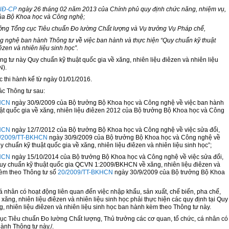
NĐ-CP
ngày 26 tháng 02 năm 2013 của Chính phủ quy định chức năng, nhiệm vụ,
ủa Bộ Khoa học và Công nghệ;
ởng Tổng cục Tiêu chuẩn Đo lường Chất lượng và Vụ trưởng Vụ Pháp chế,
 nghệ ban hành Thông tư về việc ban hành và thực hiện “Quy chuẩn kỹ thuật
êzen và nhiên liệu sinh học
”.
 tư này Quy chuẩn kỹ thuật quốc gia về xăng, nhiên liệu điêzen và nhiên liệu
N).
c thi hành kể từ ngày 01/01/2016.
ác Thông tư sau:
HCN
ngày 30/9/2009 của Bộ trưởng Bộ Khoa học và Công nghệ về việc ban hành
uật quốc gia về xăng, nhiên liệu điêzen 2012 của Bộ trưởng Bộ Khoa học và Công
HCN
ngày 12/7/2012 của Bộ trưởng Bộ Khoa học và Công nghệ về việc sửa đổi,
/2009/TT-BKHCN
ngày 30/9/2009 của B
ộ
trưởng Bộ Khoa học và Công nghệ về
uy chu
ẩ
n kỹ thuật quốc gia về xăng, nhiên liệu điêzen và nhiên liệu sinh học”;
HCN
ngày 15/10/2014 của Bộ trưởng Bộ Khoa học và Công nghệ về việc sửa đổi,
uy chuẩn kỹ thuật quốc gia QCVN 1:2009/BKHCN về xăng, nhiên liệu điêzen và
kèm theo Thông tư số
20/2009/TT-BKHCN
ngày 30/9/2009 của Bộ trưởng Bộ Khoa
á nhân có hoạt động liên quan đến việc nhập khẩu, sản xuất, chế biến, pha chế,
 xăng, nhiên liệu điêzen và nhiên liệu sinh học phải thực hiện các quy định tại Quy
g, nhiên liệu điêzen và nhiên
l
iệu sinh học ban hành kèm theo Thông tư này.
ục Tiêu chuẩn Đo lường Chất lượng, Thủ trưởng các cơ quan, tổ chức, cá nhân có
hành Thông tư này./.