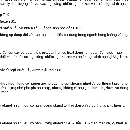
ản lý chất lượng đối với các loại xăng, nhiên liệu điêzen và nhiên liệu sinh học,
ng E10;
 điêzen B5;
ol nhiên liệu và nhiên liệu điêzen sinh học gốc B100.
không áp dụng đối với các loại nhiên liệu sử dụng trong ngành hàng không và mục
g đối
với
các cơ quan, tổ chức, cá nhân có hoạt động liên quan đến việc nhập
hối và bán lẻ các loại xăng, nhiên liệu điêzen và nhiên liệu sinh học tại Việt Nam.
 các từ ngữ dưới đây được hiểu như sau:
drocarbon lỏng có nguồn gốc từ dầu mỏ với khoảng nhiệt độ sôi thông thường từ
hứa lượng nhỏ phụ gia phù hợp, nhưng không c
ó
phụ gia chứa chì, được sử dụng
 trong.
etanol nhiên liệu, c
ó
hàm lượng etanol từ 4 % đến 5 % theo thể tích, ký hiệu là
etanol nhiên liệu, có hàm lượng etanol từ 9 % đến 10 % theo thể tích, ký hiệu là