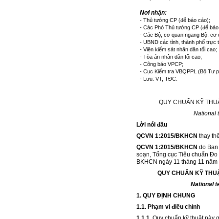
Nơi nhận:
- Thủ tư
ớ
ng CP (để báo cáo);
- Các Phó Thủ tướng CP (để báo
- Các Bộ, cơ quan ngang Bộ, cơ
- UBND các tỉnh, thành phố trực
- Viện
k
iểm sát nhân dân tối cao;
- T
òa
án nhân dân tối cao;
- Công báo VPCP;
- Cục Kiểm
tr
a VBQPPL (Bộ Tư p
- Lưu: VT, TĐC.
QUY CHUẨN KỸ THUẬ
National 
Lời nói đầu
QCVN 1:2015/BKHCN
thay t
QCVN 1:2015/BKHCN
do Ban 
soạn, Tổng cục Tiêu chuẩn Đo 
BKHCN ngày 11 tháng 11 năm 
QUY CHU
Ẩ
N KỸ THUẬ
National t
1. QUY ĐỊNH CHUNG
1.1. Phạm vi điều chỉnh
1.1.1.
Quy chuẩn kỹ thuật này qu