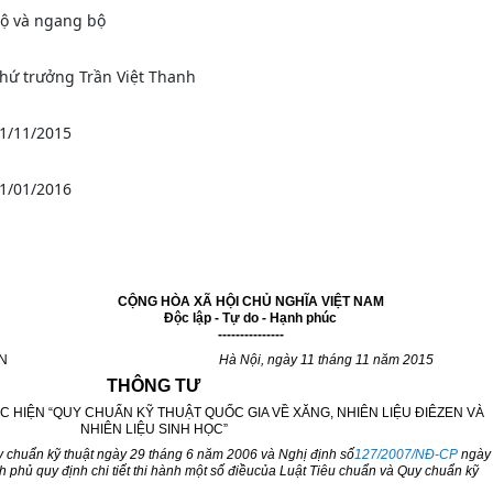
ộ và ngang bộ
hứ trưởng Trần Việt Thanh
1/11/2015
1/01/2016
CỘNG HÒA XÃ HỘI CHỦ NGHĨA VIỆT NAM
Độc lập - Tự do - Hạnh phúc
---------------
CN
Hà Nội, ngày
11
tháng
11
năm 20
15
THÔNG TƯ
C HIỆN “QUY CHUẨN KỸ THUẬT QUỐC GIA VỀ XĂNG, NHIÊN LIỆU ĐIÊZEN VÀ
NHIÊN LIỆU SINH HỌC”
y chu
ẩ
n kỹ thuật ngày 29 tháng 6 năm 2006 và Nghị định số
127/2007/NĐ-CP
ngày
h phủ quy định ch
i
tiết thi hành một
số điều
của Luật Tiêu chu
ẩ
n và Quy chu
ẩ
n kỹ