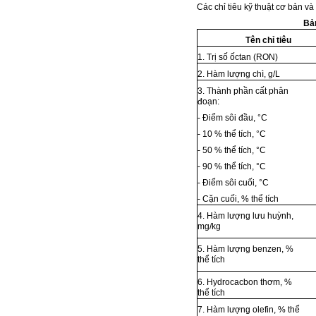
Các chỉ tiêu kỹ thuật cơ bản 
Bản
Tên chỉ tiêu
1. Trị số ốctan (RON)
2. Hàm lượng chì, g/L
3. Thành phần cất phân
đoạn:
- Điểm sôi đầu, °C
- 10 % thể tích, °C
- 50 % thể tích, °C
- 90 % thể tích, °C
- Điểm sôi cuối, °C
- Cặn cuối, % thể tích
4. Hàm lượng lưu huỳnh,
mg/kg
5. Hàm lượng benzen, %
thể tích
6. Hydrocacbon thơm, %
thể tích
7. Hàm lượng olefin, % thể