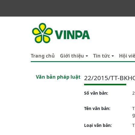
VINPA
Trang chủ
Giới thiệu
Tin tức
Hội vi
Văn bản pháp luật
22/2015/TT-BKH
Số văn bản:
2
Tên văn bản:
T
g
Loại văn bản:
T