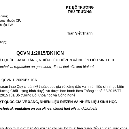
KT. BỘ TRƯỞNG
THỨ TRƯỞNG
 cáo);
 quan thuộc CP;
 thuộc TW;
Trần Việt Thanh
háp);
QCVN 1:2015/BKHCN
T QUỐC GIA VỀ XĂNG, NHIÊN LIỆU ĐIÊZEN VÀ NHIÊN LIỆU SINH HỌC
technical regulation on gasolines, diesel fuel oils and bio
f
uels
hế QCVN 1: 2009/BKHCN.
soạn thảo Quy chuẩn kỹ thuật quốc gia về xăng dầu và nhiên liệu sinh học biên
lường Chất lượng trình duyệt và được ban hành theo Thông tư số 22/2015/TT-
2015 của Bộ trư
ở
ng Bộ Khoa học và Công nghệ.
T QUỐC GIA VỀ XĂNG, NHIÊN LIỆU ĐIÊZEN VÀ NHIÊN LIỆU S
I
NH HỌC
echnical regulation on gasolines, diesel fuel oils and bio
f
uels
y định mức giới hạn đối với các chỉ tiêu kỹ thuật liên quan đến an toàn, sức khỏe,