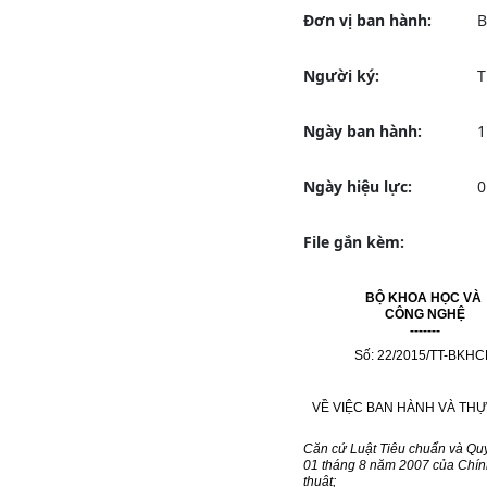
Đơn vị ban hành:
B
Người ký:
T
Ngày ban hành:
1
Ngày hiệu lực:
0
File gắn kèm:
BỘ KHOA HỌC VÀ
CÔNG NGHỆ
-------
Số:
22
/2015/TT-BKH
VỀ VIỆC BAN HÀNH VÀ THỰ
Căn cứ Luật Tiêu chu
ẩ
n và Qu
01 tháng 8 năm 2007 của Chín
thuật;