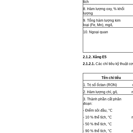
tích
8. Hàm lượng oxy, % khối
lượng
9. Tổng hàm lượng kim
loại (Fe, Mn), mg/L
10. Ngoại quan
2.1.2. Xăng E5
2.1.2.1.
Các chỉ tiêu kỹ thuật 
Tên chỉ tiêu
1. Trị số ốctan (RON)
2. Hàm lượng chì, g/L
3. Thành phần cất phân
đoạn:
- Điểm sôi đầu, °C
- 10 % thể tích, °C
- 50 % thể tích, °C
- 90 % thể tích, °C