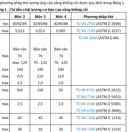
và phương pháp thử tương ứng của xăng không chì được quy định trong Bảng 1.
g 1 - Chỉ tiêu chất lượng cơ bản của xăng không chì
Mức 2
Mức 3
Mức 4
Phương pháp thử
min.
90/92/95
92/95/98
92/95/98
TCVN 2703
(ASTM D 2699)
max.
0,013
0,013
0,005
TCVN 7143
(ASTM D 3237)
TCVN 2698
(ASTM D 86)
Báo cáo
Báo cáo
Báo cáo
max.
70
70
70
max. 120
70 - 120
70 - 120
max.
190
190
190
max.
215
210
210
max.
2,0
2,0
2,0
max.
500
150
50
TCVN 6701
(ASTM D 2622);
TCVN 7760
(ASTM D 5453)
max.
2,5
2,5
1,0
TCVN 3166
(ASTM D 5580);
TCVN 6703
(ASTM D 3606)
max.
40
40
40
TCVN 7330
(ASTM D 1319)
max.
38
30
30
TCVN 7330
(ASTM D 1319)