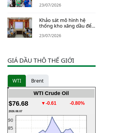
23/07/2026
Khảo sát mô hình hệ
thống kho xăng dầu để
xây dựng Chiến lược dự
23/07/2026
trữ năng lượng quốc gia
GIÁ DẦU THÔ THẾ GIỚI
WTI
Brent
WTI Crude Oil
$76.68
▼-0.61
-0.80%
2026.08.07