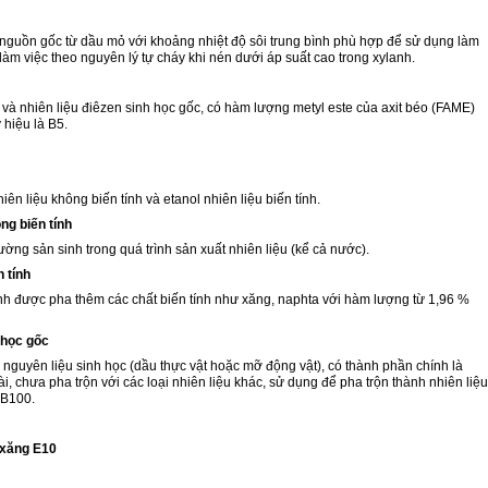
guồn gốc từ dầu mỏ với khoảng nhiệt độ sôi trung bình phù hợp để sử dụng làm
làm việc theo nguyên lý tự cháy khi nén dưới áp suất cao trong xylanh.
và nhiên liệu điêzen sinh học gốc, có hàm lượng metyl este của axit béo (FAME)
 hiệu là B5.
iên liệu không biến tính và etanol nhiên liệu biến tính.
ông biến tính
ường sản sinh trong quá trình sản xuất nhiên liệu (kể cả nước).
n tính
ính được pha thêm các chất biến tính như xăng, naphta với hàm lượng từ 1,96 %
h học gốc
nguyên liệu sinh học (dầu thực vật hoặc mỡ động vật), có thành phần chính là
i, chưa pha trộn với các loại nhiên liệu khác, sử dụng để pha trộn th
à
nh nhiên liệu
 B100.
 xăng E10