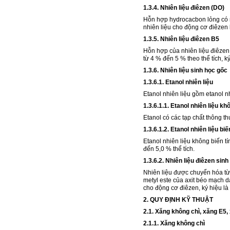
1.3.4. Nhiên liệu điêzen (DO)
Hỗn hợp hydrocacbon lỏng có n
nhiên liệu cho động cơ điêzen 
1.3.5. Nhiên liệu điêzen B5
Hỗn hợp của nhiên liệu điêzen 
từ 4 % đến 5 % theo thể tích, ký
1.3.6. Nhiên liệu sinh học gốc
1.3.6.1. Etanol nhiên liệu
Etanol nhiên liệu gồm etanol nh
1.3.6.1.1. Etanol nhiên liệu kh
Etanol có các tạp chất thông th
1.3.6.1.2. Etanol nhiên liệu biế
Etanol nhiên liệu không biến t
đến 5,0 % thể tích.
1.3.6.2. Nhiên liệu điêzen sin
Nhiên liệu được chuyển hóa từ 
metyl este của axit béo mạch dà
cho động cơ điêzen, ký hiệu là
2. QUY ĐỊNH KỸ THUẬT
2.1. Xăng không chì, xăng E5,
2.1.1. Xăng không chì