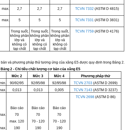
max.
2,7
2,7
2,7
TCVN 7332
(ASTM D 4815)
max.
5
5
5
TCVN 7331
(ASTM D 3831)
Trong suốt,
Trong suốt,
Trong suốt,
TCVN 7759
(ASTM D 4176)
không phân
không phân
không phân
lớp và
lớp và
lớp và
không có
không có
không có
tạp chất
tạp chất
tạp chất
cơ bản và phương pháp thử tương ứng của xăng E5 được quy định trong Bảng 2.
Bảng 2 - Chỉ tiêu chấ
t
lượng cơ bản của xăng E5
Mức 2
Mức 3
Mức 4
Phương pháp thử
min.
90/92/95
92/95/98
92/95/98
TCVN 2703
(ASTM D 2699)
max.
0,013
0,013
0,005
TCVN 7143
(ASTM D 3237)
TCVN 2698
(ASTM D 86)
Báo cáo
Báo cáo
Báo cáo
max.
70
70
70
max. 120
70 - 120
70 - 120
max.
190
190
190