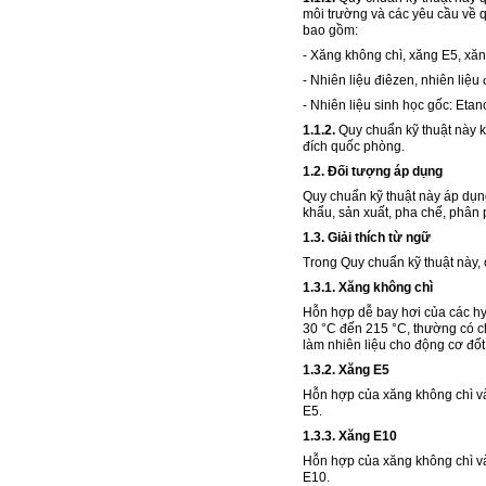
môi trường và các yêu cầu về qu
bao gồm:
- Xăng không chì, xăng E5, xă
- Nhiên liệu điêzen, nhiên liệu
- Nhiên liệu sinh học gốc: Etan
1.1.2.
Quy chuẩn kỹ thuật này 
đích quốc phòng.
1.2. Đ
ố
i tượng áp dụng
Quy chuẩn kỹ thuật này áp dụn
khẩu, sản xuất, pha chế, phân p
1.3. Giải thích từ ngữ
Trong Quy chuẩn kỹ thuật này,
1.3.1. Xăng không chì
Hỗn hợp dễ bay hơi của các hy
30 °C đến 215 °C, thường c
ó
c
làm nhiên liệu cho động cơ đốt
1.3.2. Xăng E5
Hỗn hợp của xăng không chì và 
E5.
1.3.3. Xăng E10
Hỗn hợp của xăng không chì và 
E10.