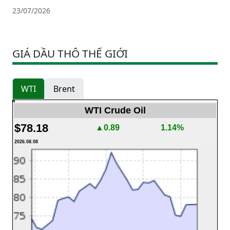
23/07/2026
GIÁ DẦU THÔ THẾ GIỚI
WTI
Brent
WTI Crude Oil
$78.18
▲0.89
1.14%
2026.08.08