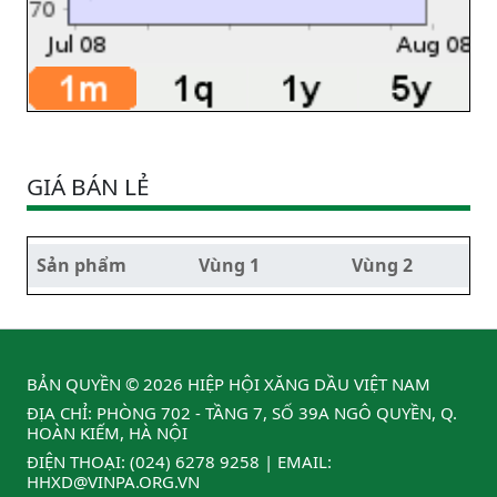
GIÁ BÁN LẺ
Sản phẩm
Vùng 1
Vùng 2
BẢN QUYỀN © 2026 HIỆP HỘI XĂNG DẦU VIỆT NAM
ĐỊA CHỈ: PHÒNG 702 - TẦNG 7, SỐ 39A NGÔ QUYỀN, Q.
HOÀN KIẾM, HÀ NỘI
ĐIỆN THOẠI:
(024) 6278 9258
| EMAIL:
HHXD@VINPA.ORG.VN