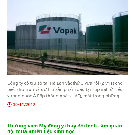
Công ty có trụ sở tại Hà Lan vàothứ 3 vừa rồi (27/11) cho
biết kho trộn và dự trữ sản phẩm dầu tại Fujairah ở Tiểu
vương quốc Ả Rập thống nhất (UAE), một trong những
khu dự trữ chiến lược tại Trung Đông, không được dùng
30/11/2012
để xử lý dầu Iran.
Thượng viện Mỹ đồng ý thay đổi lệnh cấm quân
đội mua nhiên liệu sinh học