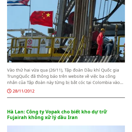
Vào thứ hai vừa qua (26/11), Tập đoàn Dầu khí Quốc gia
TrungQuốc đã thông báo trên website về việc ba công
nhân của Tập đoàn này từng bị bắt cóc tại Colombia vào
năm ngoái đã trở về Bắc Kinh sau khi được thả tự do vào
28/11/2012
hôm 22/11 vừa rồi.
Hà Lan: Công ty Vopak cho biết kho dự trữ
Fujairah không xử lý dầu Iran