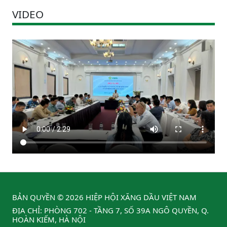
VIDEO
BẢN QUYỀN © 2026 HIỆP HỘI XĂNG DẦU VIỆT NAM
ĐỊA CHỈ: PHÒNG 702 - TẦNG 7, SỐ 39A NGÔ QUYỀN, Q.
HOÀN KIẾM, HÀ NỘI