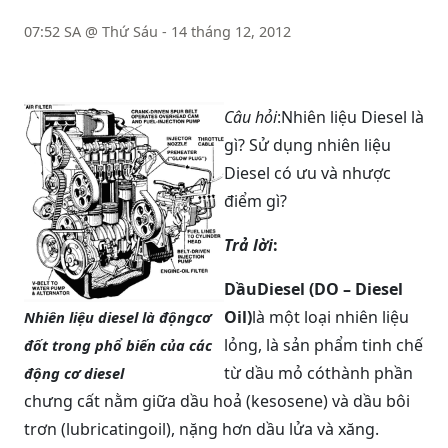
07:52 SA @ Thứ Sáu - 14 tháng 12, 2012
Câu hỏi
:
Nhiên liệu Diesel là
gì? Sử dụng nhiên liệu
Diesel có ưu và nhược
điểm gì?
Trả lời
:
DầuDiesel (DO – Diesel
Oil)
là một loại nhiên liệu
Nhiên liệu diesel là độngcơ
lỏng, là sản phẩm tinh chế
đốt trong phổ biến của các
từ dầu mỏ cóthành phần
động cơ diesel
chưng cất nằm giữa dầu hoả (kesosene) và dầu bôi
trơn (lubricatingoil), nặng hơn dầu lửa và xăng.