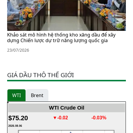
Khảo sát mô hình hệ thống kho xăng dầu để xây
dựng Chiến lược dự trữ năng lượng quốc gia
23/07/2026
GIÁ DẦU THÔ THẾ GIỚI
WTI
Brent
WTI Crude Oil
$75.20
▼-0.02
-0.03%
2026.08.06