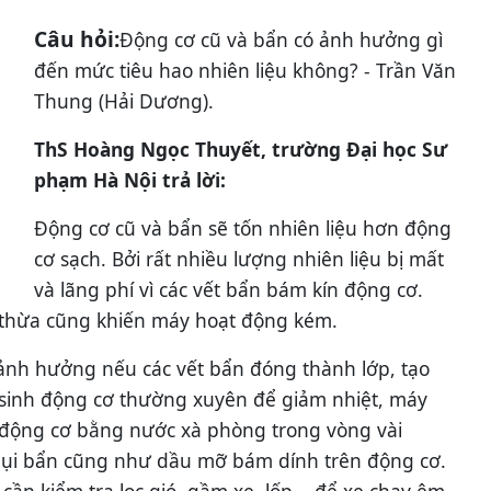
Câu hỏi:
Động cơ cũ và bẩn có ảnh hưởng gì
đến mức tiêu hao nhiên liệu không? - Trần Văn
Thung (Hải Dương).
ThS Hoàng Ngọc Thuyết, trường Đại học Sư
phạm Hà Nội trả lời:
Động cơ cũ và bẩn sẽ tốn nhiên liệu hơn động
cơ sạch. Bởi rất nhiều lượng nhiên liệu bị mất
và lãng phí vì các vết bẩn bám kín động cơ.
ư thừa cũng khiến máy hoạt động kém.
 ảnh hưởng nếu các vết bẩn đóng thành lớp, tạo
ệ sinh động cơ thường xuyên để giảm nhiệt, máy
a động cơ bằng nước xà phòng trong vòng vài
 bụi bẩn cũng như dầu mỡ bám dính trên động cơ.
cần kiểm tra lọc gió, gầm xe, lốp... để xe chạy êm