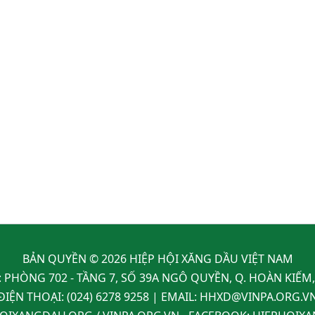
BẢN QUYỀN © 2026 HIỆP HỘI XĂNG DẦU VIỆT NAM
: PHÒNG 702 - TẦNG 7, SỐ 39A NGÔ QUYỀN, Q. HOÀN KIẾM
ĐIỆN THOẠI:
(024) 6278 9258
| EMAIL:
HHXD@VINPA.ORG.V