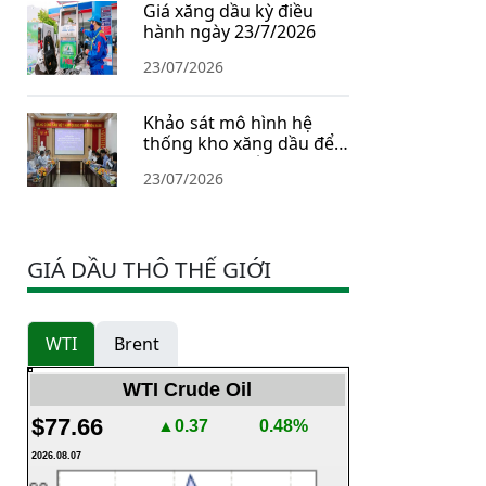
Giá xăng dầu kỳ điều
hành ngày 23/7/2026
23/07/2026
Khảo sát mô hình hệ
thống kho xăng dầu để
xây dựng Chiến lược dự
23/07/2026
trữ năng lượng quốc gia
GIÁ DẦU THÔ THẾ GIỚI
WTI
Brent
WTI Crude Oil
$77.66
▲0.37
0.48%
2026.08.07