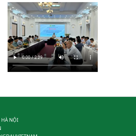
, HÀ NỘI
N