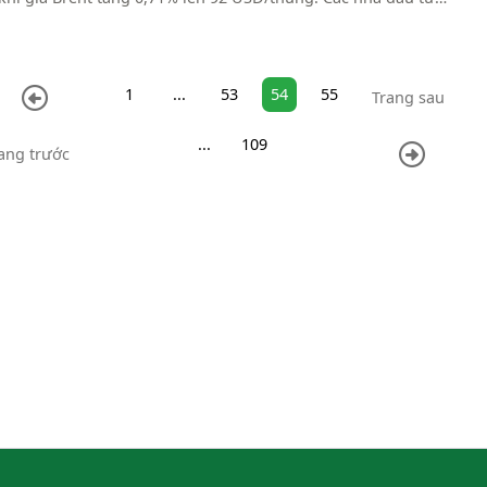
 WTI giao dịch nhiều nhất đã chuyển sang kỳ hạn tháng 11.
1
...
53
54
55
Trang sau
...
109
ang trước