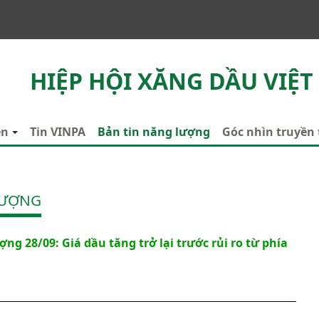
HIỆP HỘI XĂNG DẦU VIỆT
ên
Tin VINPA
Bản tin năng lượng
Góc nhìn truyền
LƯỢNG
ng 28/09: Giá dầu tăng trở lại trước rủi ro từ phía