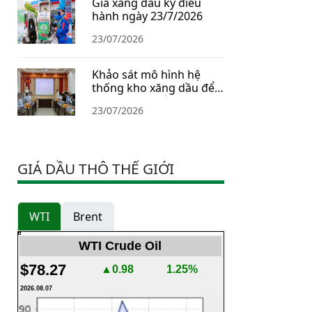
Giá xăng dầu kỳ điều
hành ngày 23/7/2026
23/07/2026
Khảo sát mô hình hệ
thống kho xăng dầu để
xây dựng Chiến lược dự
23/07/2026
trữ năng lượng quốc gia
GIÁ DẦU THÔ THẾ GIỚI
WTI
Brent
WTI Crude Oil
$78.27
▲0.98
1.25%
2026.08.07