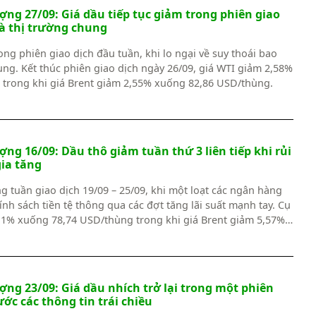
ng 27/09: Giá dầu tiếp tục giảm trong phiên giao
à thị trường chung
ong phiên giao dịch đầu tuần, khi lo ngại về suy thoái bao
ung. Kết thúc phiên giao dịch ngày 26/09, giá WTI giảm 2,58%
trong khi giá Brent giảm 2,55% xuống 82,86 USD/thùng.
ng 16/09: Dầu thô giảm tuần thứ 3 liên tiếp khi rủi
gia tăng
 tuần giao dịch 19/09 – 25/09, khi một loạt các ngân hàng
ính sách tiền tệ thông qua các đợt tăng lãi suất mạnh tay. Cụ
7,1% xuống 78,74 USD/thùng trong khi giá Brent giảm 5,57%
.
ng 23/09: Giá dầu nhích trở lại trong một phiên
ước các thông tin trái chiều