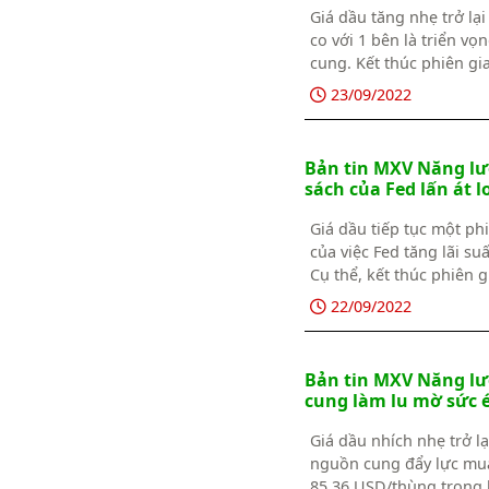
Giá dầu tăng nhẹ trở lạ
co với 1 bên là triển vọ
cung. Kết thúc phiên gi
giá Brent tăng 0,82% lê
23/09/2022
Bản tin MXV Năng lượ
sách của Fed lấn át lo
Giá dầu tiếp tục một ph
của việc Fed tăng lãi su
Cụ thể, kết thúc phiên 
USD/thùng trong khi gi
22/09/2022
Bản tin MXV Năng lượ
cung làm lu mờ sức é
Giá dầu nhích nhẹ trở l
nguồn cung đẩy lực mua 
85,36 USD/thùng trong 