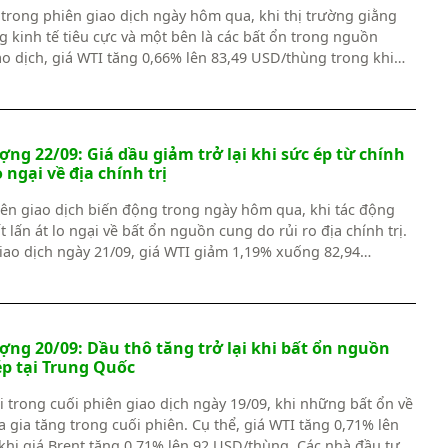
i trong phiên giao dịch ngày hôm qua, khi thị trường giằng
ng kinh tế tiêu cực và một bên là các bất ổn trong nguồn
ao dịch, giá WTI tăng 0,66% lên 83,49 USD/thùng trong khi
n 89,53 USD/thùng.
ng 22/09: Giá dầu giảm trở lại khi sức ép từ chính
 ngại về địa chính trị
iên giao dịch biến động trong ngày hôm qua, khi tác động
ất lấn át lo ngại về bất ổn nguồn cung do rủi ro địa chính trị.
giao dịch ngày 21/09, giá WTI giảm 1,19% xuống 82,94
á Brent giảm 0,67% xuống 88,8 USD/thùng.
ng 20/09: Dầu thô tăng trở lại khi bất ổn nguồn
p tại Trung Quốc
ại trong cuối phiên giao dịch ngày 19/09, khi những bất ổn về
gia tăng trong cuối phiên. Cụ thể, giá WTI tăng 0,71% lên
khi giá Brent tăng 0,71% lên 92 USD/thùng. Các nhà đầu tư