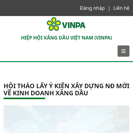
Đăng nhập
Liên hệ
VINPA
HIỆP HỘI XĂNG DẦU VIỆT NAM (VINPA)
HỘI THẢO LẤY Ý KIẾN XÂY DỰNG NĐ MỚI
VỀ KINH DOANH XĂNG DẦU