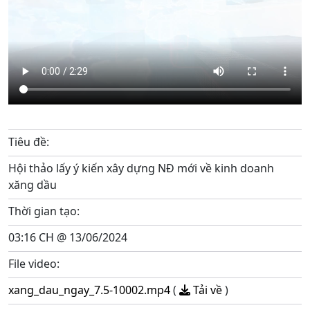
Tiêu đề:
Hội thảo lấy ý kiến xây dựng NĐ mới về kinh doanh
xăng dầu
Thời gian tạo:
03:16 CH @ 13/06/2024
File video:
xang_dau_ngay_7.5-10002.mp4
(
Tải về
)