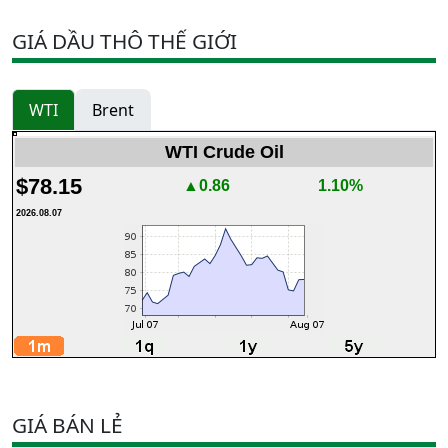
GIÁ DẦU THÔ THẾ GIỚI
WTI
Brent
WTI Crude Oil
$78.15
▲0.86
1.10%
2026.08.07
GIÁ BÁN LẺ