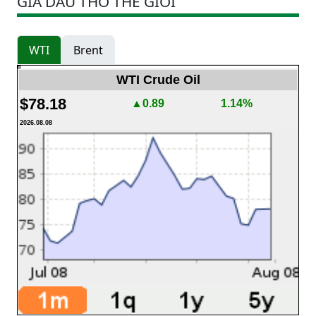
GIÁ DẦU THÔ THẾ GIỚI
WTI
Brent
WTI Crude Oil
$78.18
▲0.89
1.14%
2026.08.08