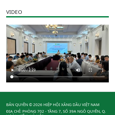
VIDEO
BẢN QUYỀN © 2026 HIỆP HỘI XĂNG DẦU VIỆT NAM
ĐỊA CHỈ: PHÒNG 702 - TẦNG 7, SỐ 39A NGÔ QUYỀN, Q.