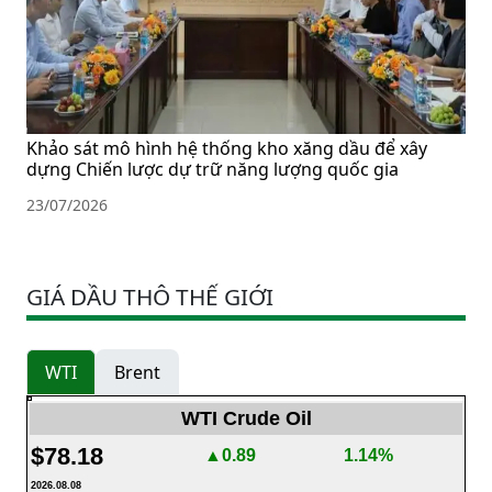
Khảo sát mô hình hệ thống kho xăng dầu để xây
dựng Chiến lược dự trữ năng lượng quốc gia
23/07/2026
GIÁ DẦU THÔ THẾ GIỚI
WTI
Brent
WTI Crude Oil
$78.18
▲0.89
1.14%
2026.08.08