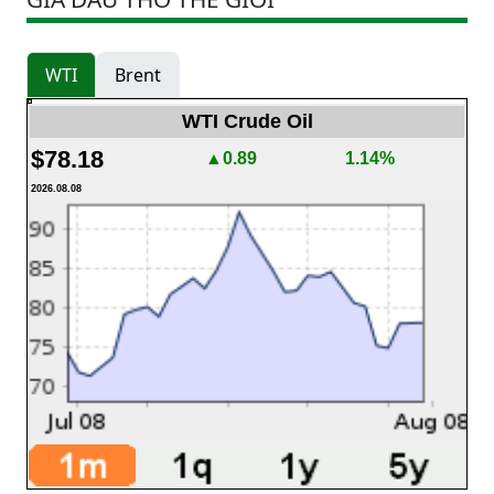
WTI
Brent
WTI Crude Oil
$78.18
▲0.89
1.14%
2026.08.08