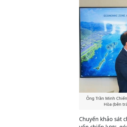
Ông Trần Minh Chiến
Hòa (bên tr
Chuyến khảo sát ch
vốn chiến lược, g