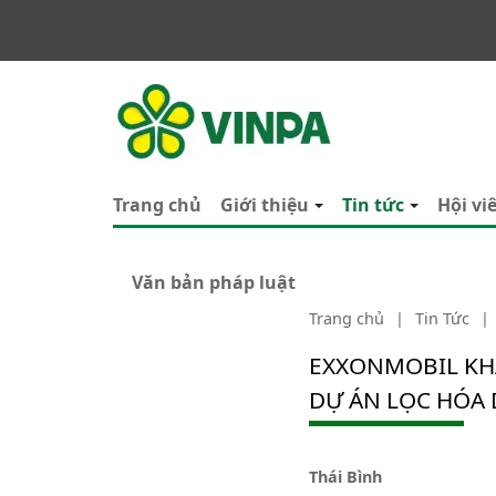
VINPA
Trang chủ
Giới thiệu
Tin tức
Hội vi
Văn bản pháp luật
Trang chủ
|
Tin Tức
|
EXXONMOBIL KH
DỰ ÁN LỌC HÓA 
Thái Bình