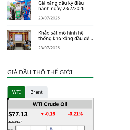
Giá xăng dầu kỳ điều
hành ngày 23/7/2026
23/07/2026
Khảo sát mô hình hệ
thống kho xăng dầu để
xây dựng Chiến lược dự
23/07/2026
trữ năng lượng quốc gia
GIÁ DẦU THÔ THẾ GIỚI
WTI
Brent
WTI Crude Oil
$77.13
▼-0.16
-0.21%
2026.08.07