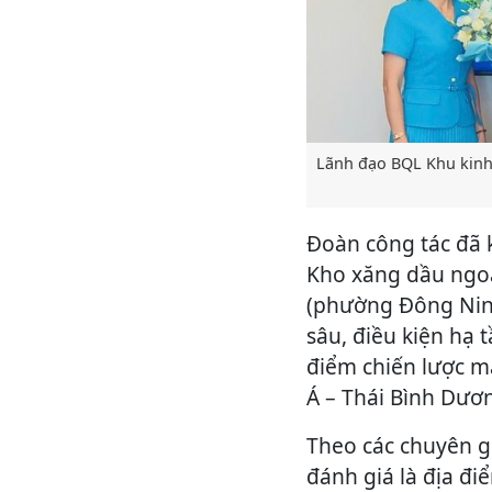
Lãnh đạo BQL Khu kinh
Đoàn công tác đã k
Kho xăng dầu ngoạ
(phường Đông Ninh
sâu, điều kiện hạ 
điểm chiến lược m
Á – Thái Bình Dươ
Theo các chuyên g
đánh giá là địa đi