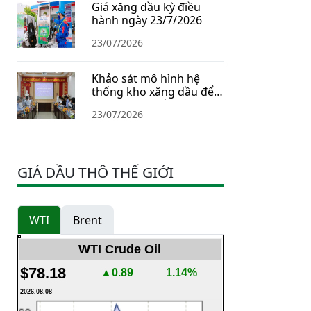
Giá xăng dầu kỳ điều
hành ngày 23/7/2026
23/07/2026
Khảo sát mô hình hệ
thống kho xăng dầu để
xây dựng Chiến lược dự
23/07/2026
trữ năng lượng quốc gia
GIÁ DẦU THÔ THẾ GIỚI
WTI
Brent
WTI Crude Oil
$78.18
▲0.89
1.14%
2026.08.08