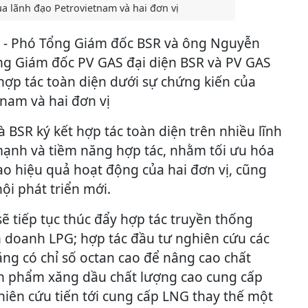
ủa lãnh đạo Petrovietnam và hai đơn vị
o - Phó Tổng Giám đốc BSR và ông Nguyễn
ng Giám đốc PV GAS đại diện BSR và PV GAS
hợp tác toàn diện dưới sự chứng kiến của
tnam và hai đơn vị
 BSR ký kết hợp tác toàn diện trên nhiều lĩnh
mạnh và tiềm năng hợp tác, nhằm tối ưu hóa
ao hiệu quả hoạt động của hai đơn vị, cũng
ội phát triển mới.
 sẽ tiếp tục thúc đẩy hợp tác truyền thống
h doanh LPG; hợp tác đầu tư nghiên cứu các
ăng có chỉ số octan cao để nâng cao chất
ản phẩm xăng dầu chất lượng cao cung cấp
hiên cứu tiến tới cung cấp LNG thay thế một