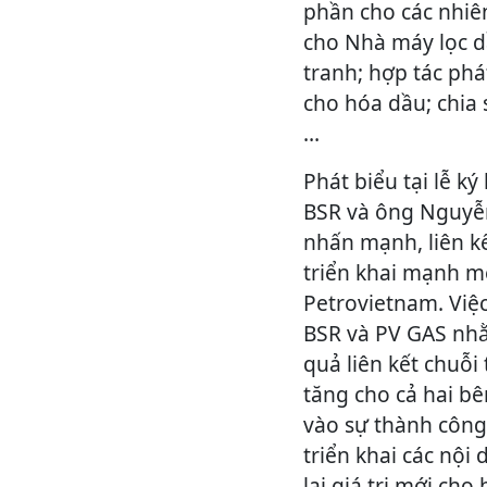
phần cho các nhiên
cho Nhà máy lọc d
tranh; hợp tác phá
cho hóa dầu; chia 
…
Phát biểu tại lễ k
BSR và ông Nguyễ
nhấn mạnh, liên kế
triển khai mạnh m
Petrovietnam. Việc
BSR và PV GAS nhằ
quả liên kết chuỗi
tăng cho cả hai bê
vào sự thành công
triển khai các nội
lại giá trị mới cho 