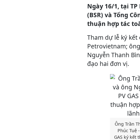
Ngày 16/1, tại T
(BSR) và Tổng Côn
thuận hợp tác to
Tham dự lễ ký kết
Petrovietnam; ông
Nguyễn Thanh Bình
đạo hai đơn vị.
Ông Trần T
Phúc Tuệ 
GAS ký kết 