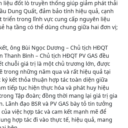
 liệu đốt lò truyền thống giúp giảm phát thải
ầu Dung Quất, đảm bảo tính hiệu quả, cạnh
t triển trong lĩnh vực cung cấp nguyên liệu
sẻ hạ tầng có thể dùng chung giữa hai đơn vị;
ý kết, ông Bùi Ngọc Dương – Chủ tịch HĐQT
n Thanh Bình – Chủ tịch HĐQT PV GAS đều
t chuỗi giá trị là một chủ trương lớn, được
ẽ trong những năm qua và rất hiệu quả tại
 ký kết thỏa thuận hợp tác toàn diện giữa
m tiếp tục hiện thực hóa và phát huy hiệu
 trong Tập đoàn; đồng thời mang lại giá trị gia
n. Lãnh đạo BSR và PV GAS bày tỏ tin tưởng
 của việc hợp tác và cam kết mạnh mẽ để
 dung hợp tác đi vào thực tế, hiệu quả, mang
hai bên.