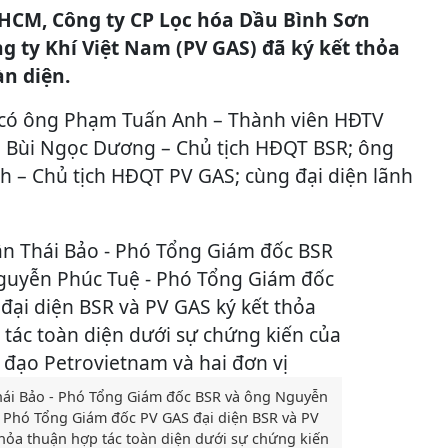
P HCM, Công ty CP Lọc hóa Dầu Bình Sơn
g ty Khí Việt Nam (PV GAS) đã ký kết thỏa
àn diện.
 có ông Phạm Tuấn Anh – Thành viên HĐTV
 Bùi Ngọc Dương – Chủ tịch HĐQT BSR; ông
 – Chủ tịch HĐQT PV GAS; cùng đại diện lãnh
hái Bảo - Phó Tổng Giám đốc BSR và ông Nguyễn
- Phó Tổng Giám đốc PV GAS đại diện BSR và PV
thỏa thuận hợp tác toàn diện dưới sự chứng kiến