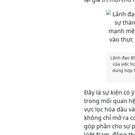
Lãnh đạo BS
của việc h
dung hợp tá
Đây là sự kiện có 
trong mối quan hệ 
vực lọc hóa dầu và
không chỉ mở ra c
góp phần cho sự p
Việt Nam, đồng thờ