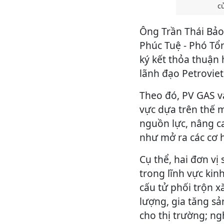
c
Ông Trần Thái Bả
Phúc Tuệ - Phó Tổ
ký kết thỏa thuận 
lãnh đạo Petrovie
Theo đó, PV GAS và
vực dựa trên thế 
nguồn lực, nâng c
như mở ra các cơ h
Cụ thể, hai đơn vị
trong lĩnh vực kin
cấu tử phối trộn x
lượng, gia tăng s
cho thị trường; ng