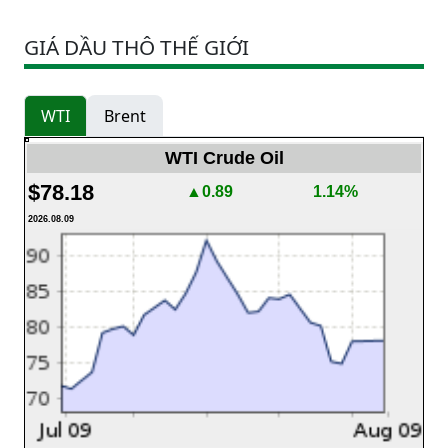
GIÁ DẦU THÔ THẾ GIỚI
WTI
Brent
WTI Crude Oil
$78.18
▲0.89
1.14%
2026.08.09