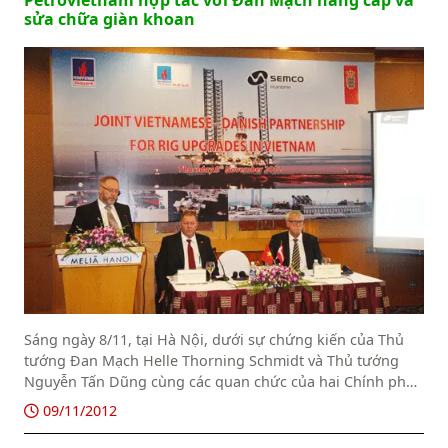
Petrovietnam hợp tác với Đan Mạch nâng cấp và
sửa chữa giàn khoan
Sáng ngày 8/11, tại Hà Nội, dưới sự chứng kiến của Thủ
tướng Đan Mạch Helle Thorning Schmidt và Thủ tướng
Nguyễn Tấn Dũng cùng các quan chức của hai Chính phủ,
đã diễn ra lễ ký thỏa thuận hợp tác về nâng cấp và sửa
09/11/2012
chữa giàn khoan trên biển giữa Tập đoàn Semco Maritime
của Đan Mạch và hai đơn vị thành viên của Tập đoàn Dầu