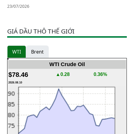
23/07/2026
GIÁ DẦU THÔ THẾ GIỚI
WTI
Brent
WTI Crude Oil
$78.46
▲0.28
0.36%
2026.08.10