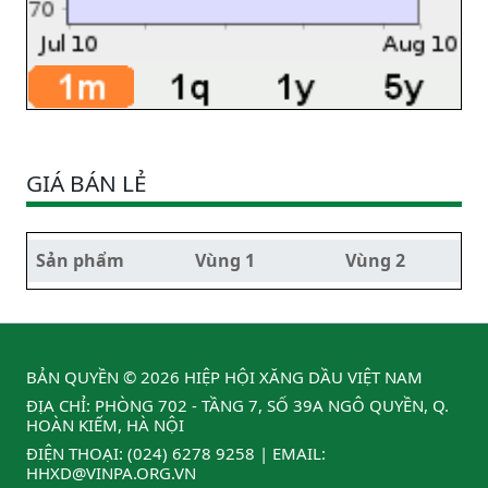
GIÁ BÁN LẺ
Sản phẩm
Vùng 1
Vùng 2
BẢN QUYỀN © 2026 HIỆP HỘI XĂNG DẦU VIỆT NAM
ĐỊA CHỈ: PHÒNG 702 - TẦNG 7, SỐ 39A NGÔ QUYỀN, Q.
HOÀN KIẾM, HÀ NỘI
ĐIỆN THOẠI:
(024) 6278 9258
| EMAIL:
HHXD@VINPA.ORG.VN