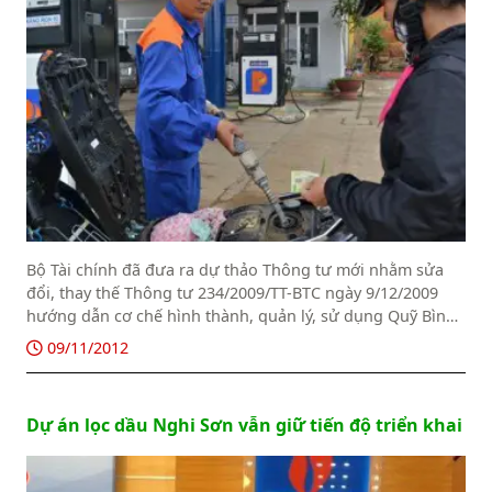
Bộ Tài chính đã đưa ra dự thảo Thông tư mới nhằm sửa
đổi, thay thế Thông tư 234/2009/TT-BTC ngày 9/12/2009
hướng dẫn cơ chế hình thành, quản lý, sử dụng Quỹ Bình
ổn giá xăng dầu. Tuy nhiên, dự thảo Thông tư mới, chưa
09/11/2012
giải quyết vấn đề chi phí kinh doanh, mức thù lao cho đại
lý…
Dự án lọc dầu Nghi Sơn vẫn giữ tiến độ triển khai