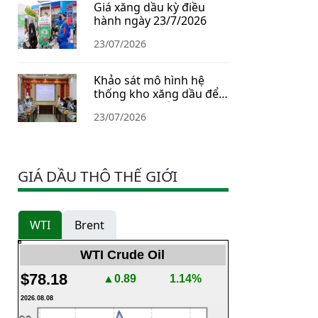
Giá xăng dầu kỳ điều
hành ngày 23/7/2026
23/07/2026
Khảo sát mô hình hệ
thống kho xăng dầu để
xây dựng Chiến lược dự
23/07/2026
trữ năng lượng quốc gia
GIÁ DẦU THÔ THẾ GIỚI
WTI
Brent
WTI Crude Oil
$78.18
▲0.89
1.14%
2026.08.08