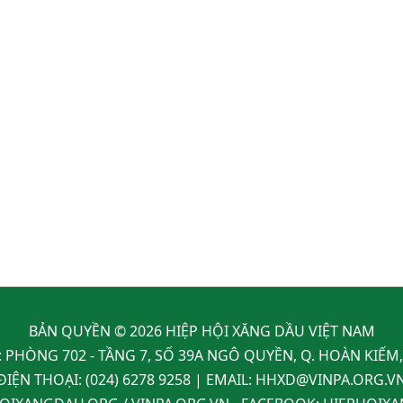
BẢN QUYỀN © 2026 HIỆP HỘI XĂNG DẦU VIỆT NAM
: PHÒNG 702 - TẦNG 7, SỐ 39A NGÔ QUYỀN, Q. HOÀN KIẾM
ĐIỆN THOẠI:
(024) 6278 9258
| EMAIL:
HHXD@VINPA.ORG.V