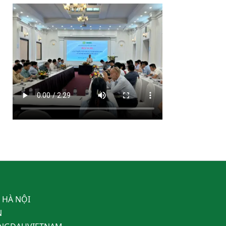
, HÀ NỘI
N