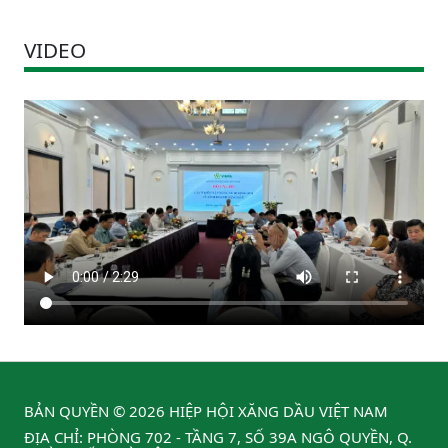
VIDEO
BẢN QUYỀN © 2026 HIỆP HỘI XĂNG DẦU VIỆT NAM
ĐỊA CHỈ: PHÒNG 702 - TẦNG 7, SỐ 39A NGÔ QUYỀN, Q.