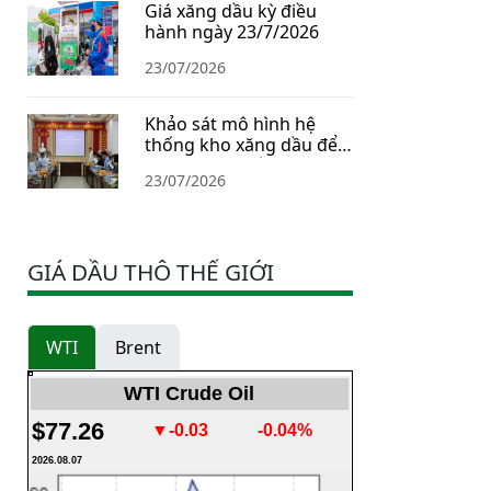
Giá xăng dầu kỳ điều
hành ngày 23/7/2026
23/07/2026
Khảo sát mô hình hệ
thống kho xăng dầu để
xây dựng Chiến lược dự
23/07/2026
trữ năng lượng quốc gia
GIÁ DẦU THÔ THẾ GIỚI
WTI
Brent
WTI Crude Oil
$77.26
▼-0.03
-0.04%
2026.08.07