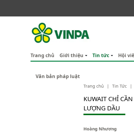
VINPA
Trang chủ
Giới thiệu
Tin tức
Hội vi
Văn bản pháp luật
Trang chủ
|
Tin Tức
|
KUWAIT CHỈ CẦN
LƯỢNG DẦU
Hoàng Nhương