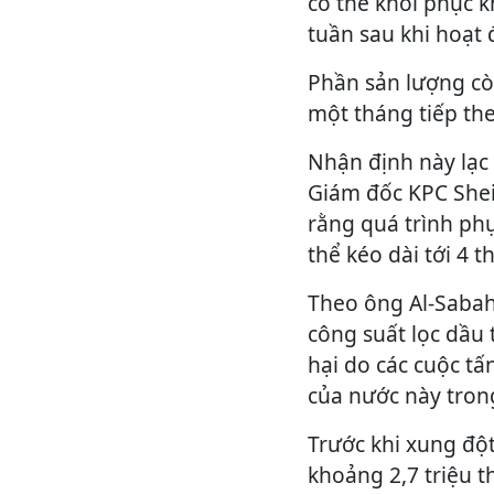
có thể khôi phục 
tuần sau khi hoạt 
Phần sản lượng cò
một tháng tiếp th
Nhận định này lạc
Giám đốc KPC Shei
rằng quá trình ph
thể kéo dài tới 4 t
Theo ông Al-Sabah
công suất lọc dầu 
hại do các cuộc t
của nước này trong
Trước khi xung đột
khoảng 2,7 triệu 