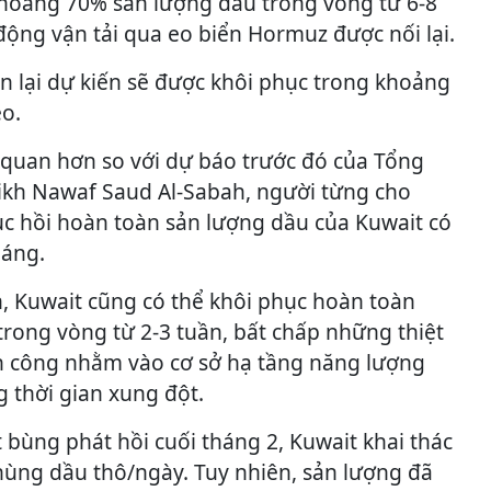
khoảng 70% sản lượng dầu trong vòng từ 6-8
động vận tải qua eo biển Hormuz được nối lại.
n lại dự kiến sẽ được khôi phục trong khoảng
eo.
 quan hơn so với dự báo trước đó của Tổng
kh Nawaf Saud Al-Sabah, người từng cho
ục hồi hoàn toàn sản lượng dầu của Kuwait có
háng.
, Kuwait cũng có thể khôi phục hoàn toàn
trong vòng từ 2-3 tuần, bất chấp những thiệt
ấn công nhằm vào cơ sở hạ tầng năng lượng
 thời gian xung đột.
 bùng phát hồi cuối tháng 2, Kuwait khai thác
thùng dầu thô/ngày. Tuy nhiên, sản lượng đã