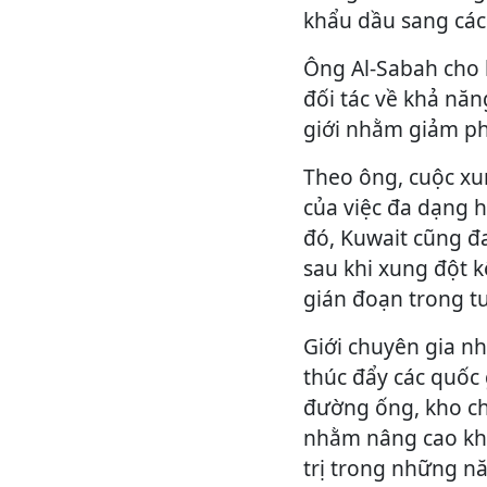
khẩu dầu sang các
Ông Al-Sabah cho b
đối tác về khả nă
giới nhằm giảm ph
Theo ông, cuộc xu
của việc đa dạng 
đó, Kuwait cũng đ
sau khi xung đột 
gián đoạn trong tư
Giới chuyên gia n
thúc đẩy các quốc
đường ống, kho ch
nhằm nâng cao khả
trị trong những nă