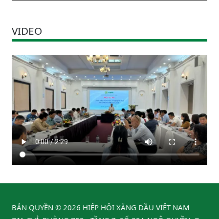
VIDEO
BẢN QUYỀN © 2026 HIỆP HỘI XĂNG DẦU VIỆT NAM