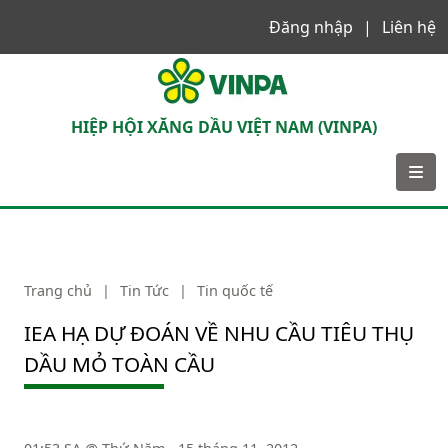
Đăng nhập
Liên hệ
VINPA
HIỆP HỘI XĂNG DẦU VIỆT NAM (VINPA)
Trang chủ
|
Tin Tức
|
Tin quốc tế
IEA HẠ DỰ ĐOÁN VỀ NHU CẦU TIÊU THỤ
DẦU MỎ TOÀN CẦU