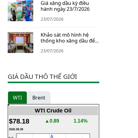
Giá xăng dầu kỳ điều
hành ngày 23/7/2026
23/07/2026
Khảo sát mô hình hệ
thống kho xăng dầu để
xây dựng Chiến lược dự
23/07/2026
trữ năng lượng quốc gia
GIÁ DẦU THÔ THẾ GIỚI
WTI
Brent
WTI Crude Oil
$78.18
▲0.89
1.14%
2026.08.08