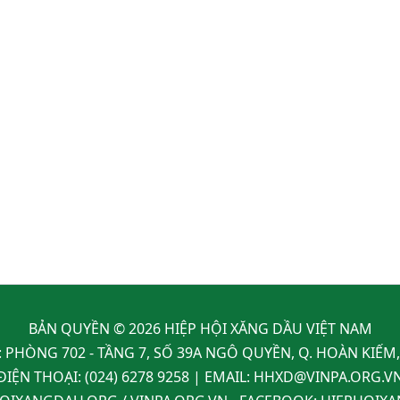
BẢN QUYỀN © 2026 HIỆP HỘI XĂNG DẦU VIỆT NAM
: PHÒNG 702 - TẦNG 7, SỐ 39A NGÔ QUYỀN, Q. HOÀN KIẾM
ĐIỆN THOẠI:
(024) 6278 9258
| EMAIL:
HHXD@VINPA.ORG.V