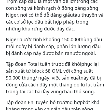
Trộm cắp dầu là một vấn đề lớntrong các
con sông và kênh rạch ở đồng bằng sông
Niger, nơi có thể dễ dàng giấutàu thuyền và
các cơ sở lọc dầu bất hợp pháp trong
những khu rừng đước dày đặc.
Nigeria ước tính khoảng 150.000thùng dầu
mỗi ngày bị đánh cắp, phần lớn lượng dầu
bị đánh cắp này được bán ranước ngoài.
Tập đoàn Total tuần trước đã khôiphục lại
sản xuất từ block 58 OML với công suất
90.000 thùng/ ngày; việc sản xuấtnày đã bị
đóng cửa cách đây một tháng do lũ lụt trầm
trọng tại các bãi lầy vùngchâu thổ sông.
Tập đoàn Eni tuyên bố trường hợpbất khả
kháng trong vận chuyển dầu trên sông