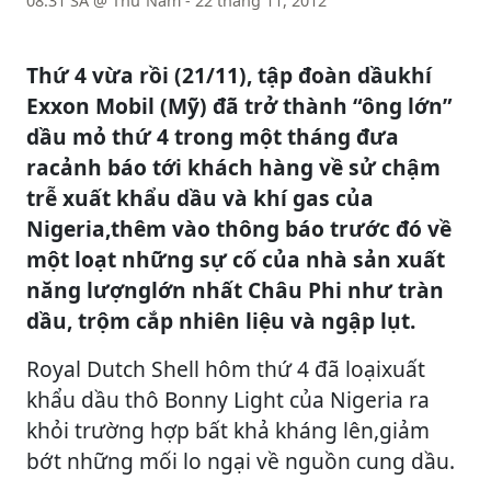
08:31 SA @ Thứ Năm - 22 tháng 11, 2012
Thứ 4 vừa rồi (21/11), tập đoàn dầukhí
Exxon Mobil (Mỹ) đã trở thành “ông lớn”
dầu mỏ thứ 4 trong một tháng đưa
racảnh báo tới khách hàng về sử chậm
trễ xuất khẩu dầu và khí gas của
Nigeria,thêm vào thông báo trước đó về
một loạt những sự cố của nhà sản xuất
năng lượnglớn nhất Châu Phi như tràn
dầu, trộm cắp nhiên liệu và ngập lụt.
Royal Dutch Shell hôm thứ 4 đã loạixuất
khẩu dầu thô Bonny Light của Nigeria ra
khỏi trường hợp bất khả kháng lên,giảm
bớt những mối lo ngại về nguồn cung dầu.