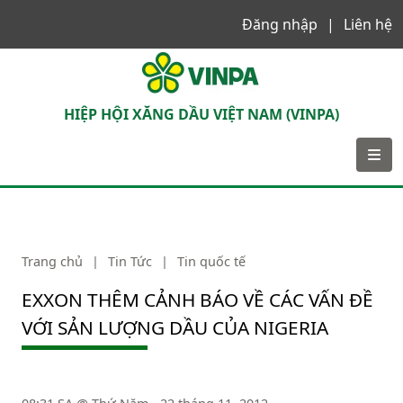
Đăng nhập
Liên hệ
VINPA
HIỆP HỘI XĂNG DẦU VIỆT NAM (VINPA)
Trang chủ
|
Tin Tức
|
Tin quốc tế
EXXON THÊM CẢNH BÁO VỀ CÁC VẤN ĐỀ
VỚI SẢN LƯỢNG DẦU CỦA NIGERIA