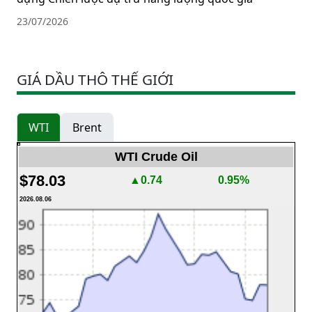
23/07/2026
GIÁ DẦU THÔ THẾ GIỚI
WTI
Brent
WTI Crude Oil
$78.03
▲0.74
0.95%
2026.08.06