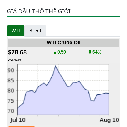
GIÁ DẦU THÔ THẾ GIỚI
WTI
Brent
WTI Crude Oil
$78.68
▲0.50
0.64%
2026.08.09