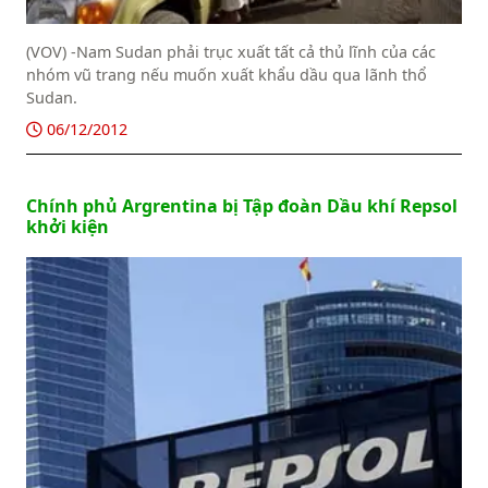
(VOV) -Nam Sudan phải trục xuất tất cả thủ lĩnh của các
nhóm vũ trang nếu muốn xuất khẩu dầu qua lãnh thổ
Sudan.
06/12/2012
Chính phủ Argrentina bị Tập đoàn Dầu khí Repsol
khởi kiện