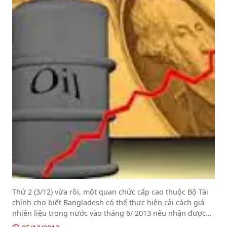
Thứ 2 (3/12) vừa rồi, một quan chức cấp cao thuộc Bộ Tài
chính cho biết Bangladesh có thể thực hiện cải cách giá
nhiên liệu trong nước vào tháng 6/ 2013 nếu nhận được
$705 triệu còn lại trong khoản vay $987 triệu từ Quỹ Tiền