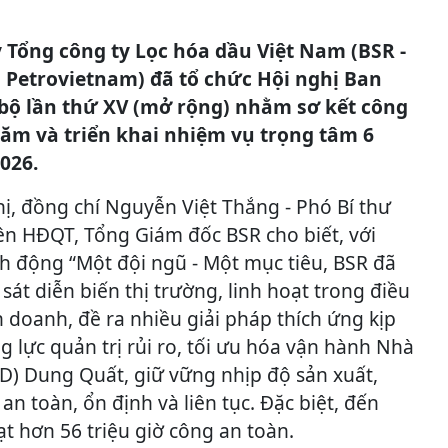
 Tổng công ty Lọc hóa dầu Việt Nam (BSR -
n Petrovietnam) đã tổ chức Hội nghị Ban
ộ lần thứ XV (mở rộng) nhằm sơ kết công
năm và triển khai nhiệm vụ trọng tâm 6
026.
hị, đồng chí Nguyễn Việt Thắng - Phó Bí thư
ên HĐQT, Tổng Giám đốc BSR cho biết, với
động “Một đội ngũ - Một mục tiêu, BSR đã
sát diễn biến thị trường, linh hoạt trong điều
 doanh, đề ra nhiều giải pháp thích ứng kịp
g lực quản trị rủi ro, tối ưu hóa vận hành Nhà
) Dung Quất, giữ vững nhịp độ sản xuất,
an toàn, ổn định và liên tục. Đặc biệt, đến
t hơn 56 triệu giờ công an toàn.