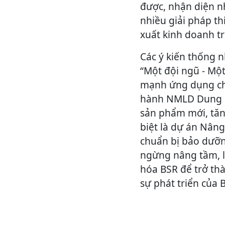
được, nhận diện nh
nhiều giải pháp t
xuất kinh doanh t
Các ý kiến thống n
“Một đội ngũ - Một
mạnh ứng dụng chu
hành NMLD Dung Qu
sản phẩm mới, tăng
biệt là dự án Nân
chuẩn bị bảo dưỡng
ngừng nâng tầm, 
hóa BSR để trở th
sự phát triển của 