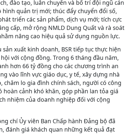
h, đào tạo, luân chuyển và bố trí đội ngũ cán
hình quản trị mới; thúc đẩy chuyển đổi số,
phát triển các sản phẩm, dịch vụ mới; tích cực
Nâng cấp, mở rộng NMLD Dung Quất và rà soát
nhằm nâng cao hiệu quả sử dụng nguồn lực.
 sản xuất kinh doanh, BSR tiếp tục thực hiện
ã hội với cộng đồng. Trong 6 tháng đầu năm,
ành hơn 66 tỷ đồng cho các chương trình an
ung vào lĩnh vực giáo dục, y tế, xây dựng nhà
, chăm lo gia đình chính sách, người có công
có hoàn cảnh khó khăn, góp phần lan tỏa giá
rách nhiệm của doanh nghiệp đối với cộng
 đồng chí Ủy viên Ban Chấp hành Đảng bộ đã
ận, đánh giá khách quan những kết quả đạt