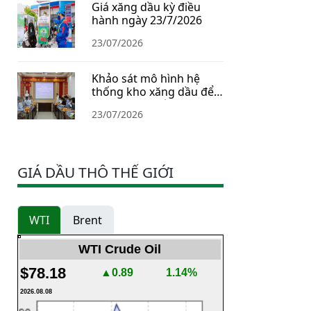
Giá xăng dầu kỳ điều
hành ngày 23/7/2026
23/07/2026
Khảo sát mô hình hệ
thống kho xăng dầu để
xây dựng Chiến lược dự
23/07/2026
trữ năng lượng quốc gia
GIÁ DẦU THÔ THẾ GIỚI
WTI
Brent
WTI Crude Oil
$78.18
▲0.89
1.14%
2026.08.08