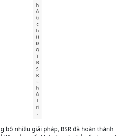
h
ủ
tị
c
h
H
Đ
Q
T
B
S
R
c
h
ủ
t
rì
.
ng bộ nhiều giải pháp, BSR đã hoàn thành