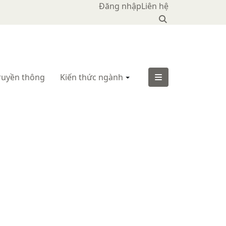
Đăng nhập
Liên hệ
ruyền thông
Kiến thức ngành
Trang
chủ
|
Lưu
trữ
|
Ô
tô -
Xe
máy