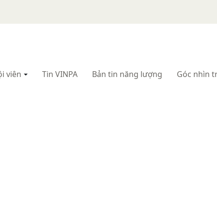
i viên
Tin VINPA
Bản tin năng lượng
Góc nhìn t