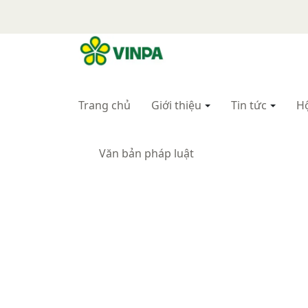
VINPA
Hiệp hội Xăng dầu Việt Nam (VINPA)
Trang chủ
Giới thiệu
Tin tức
Hộ
Văn bản pháp luật