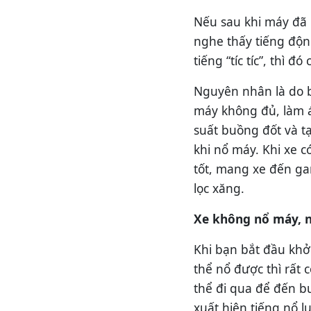
Nếu sau khi máy đã
nghe thấy tiếng độn
tiếng “tíc tíc”, thì đ
Nguyên nhân là do b
máy không đủ, làm á
suất buồng đốt và t
khi nổ máy. Khi xe c
tốt, mang xe đến ga
lọc xăng.
Xe không nổ máy, 
Khi bạn bắt đầu khở
thể nổ được thì rất 
thể đi qua để đến bu
xuất hiện tiếng nổ 