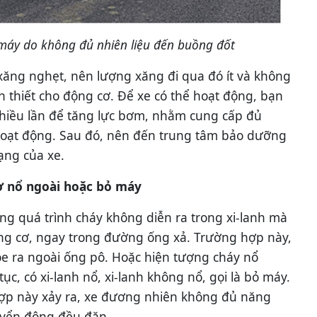
 máy do không đủ nhiên liệu đến buồng đốt
xăng nghẹt, nên lượng xăng đi qua đó ít và không
 thiết cho động cơ. Để xe có thể hoạt động, bạn
hiều lần để tăng lực bơm, nhằm cung cấp đủ
hoạt động. Sau đó, nên đến trung tâm bảo dưỡng
ạng của xe.
ơ nổ ngoài hoặc bỏ máy
ợng quá trình cháy không diễn ra trong xi-lanh mà
ng cơ, ngay trong đường ống xả. Trường hợp này,
lóe ra ngoài ống pô. Hoặc hiện tượng cháy nổ
tục, có xi-lanh nổ, xi-lanh không nổ, gọi là bỏ máy.
ợp này xảy ra, xe đương nhiên không đủ năng
uyển động đều đặn.