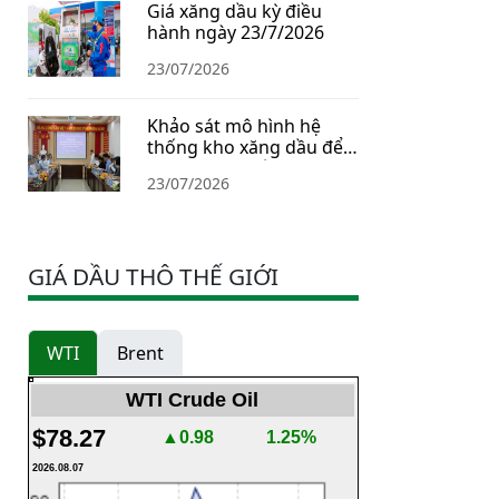
Giá xăng dầu kỳ điều
hành ngày 23/7/2026
23/07/2026
Khảo sát mô hình hệ
thống kho xăng dầu để
xây dựng Chiến lược dự
23/07/2026
trữ năng lượng quốc gia
GIÁ DẦU THÔ THẾ GIỚI
WTI
Brent
WTI Crude Oil
$78.27
▲0.98
1.25%
2026.08.07