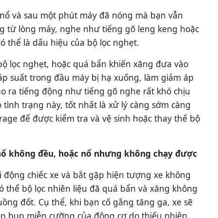
 nổ và sau một phút máy đã nóng mà bạn vẫn
g từ lòng máy, nghe như tiếng gõ leng keng hoặc
ó có thể là dấu hiệu của bộ lọc nghẹt.
ộ lọc nghẹt, hoặc quá bẩn khiến xăng đưa vào
p suất trong đầu máy bị hạ xuống, làm giảm áp
ạo ra tiếng động như tiếng gõ nghe rất khó chịu
ó tình trạng này, tốt nhất là xử lý càng sớm càng
rage để được kiểm tra và vệ sinh hoặc thay thế bộ
nổ không đều, hoặc nổ nhưng không chạy được
i động chiếc xe và bắt gặp hiện tượng xe không
có thể bộ lọc nhiên liệu đã quá bẩn và xăng không
ồng đốt. Cụ thể, khi bạn cố gắng tăng ga, xe sẽ
lụp bụp miễn cưỡng của động cơ do thiếu nhiên