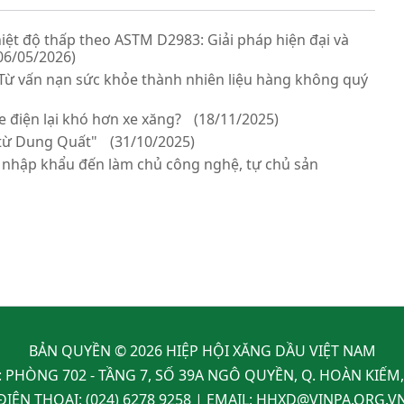
ệt độ thấp theo ASTM D2983: Giải pháp hiện đại và
06/05/2026)
Từ vấn nạn sức khỏe thành nhiên liệu hàng không quý
e điện lại khó hơn xe xăng?
(18/11/2025)
 từ Dung Quất"
(31/10/2025)
c nhập khẩu đến làm chủ công nghệ, tự chủ sản
BẢN QUYỀN © 2026 HIỆP HỘI XĂNG DẦU VIỆT NAM
: PHÒNG 702 - TẦNG 7, SỐ 39A NGÔ QUYỀN, Q. HOÀN KIẾM
ĐIỆN THOẠI:
(024) 6278 9258
| EMAIL:
HHXD@VINPA.ORG.V