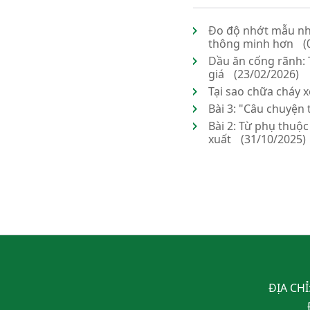
Đo độ nhớt mẫu nhi
thông minh hơn
(
Dầu ăn cống rãnh: 
giá
(23/02/2026)
Tại sao chữa cháy x
Bài 3: "Câu chuyện
Bài 2: Từ phụ thuộ
xuất
(31/10/2025)
ĐỊA CHỈ