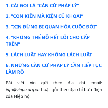
1. CÁI GỌI LÀ “CĂN CỨ PHÁP LÝ”
2. “CON KIẾN MÀ KIỆN CỦ KHOAI”
3. “XIN ĐỪNG BI QUAN HÓA CUỘC ĐỜI”
4. "KHÔNG THỂ ĐỖ HẾT LỖI CHO CẤP
TRÊN”
5. LÁCH LUẬT HAY KHÔNG LÁCH LUẬT
6. NHỮNG CĂN CỨ PHÁP LÝ CẦN TIẾP TỤC
LÀM RÕ
Bài viết xin gửi theo địa chỉ email:
info@vinpa.org.vn
hoặc gửi theo địa chỉ bưu điện
của Hiệp hội: