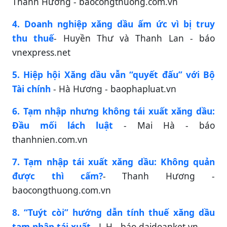
Thanh Hương - baocongthuong.com.vn
4. Doanh nghiệp xăng dầu ấm ức vì bị truy
thu thuế
- Huyền Thư và Thanh Lan - báo
vnexpress.net
5. Hiệp hội Xăng dầu vẫn “quyết đấu” với Bộ
Tài chính
- Hà Hương - baophapluat.vn
6. Tạm nhập nhưng không tái xuất xăng dầu:
Đầu mối lách luật
- Mai Hà - báo
thanhnien.com.vn
7. Tạm nhập tái xuất xăng dầu: Không quản
được thì cấm?
- Thanh Hương -
baocongthuong.com.vn
8. “Tuýt còi” hướng dẫn tính thuế xăng dầu
tạm nhập tái xuất
- L.H - báo daidoanket.vn