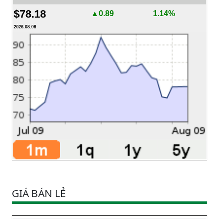
$78.18
▲0.89
1.14%
2026.08.08
GIÁ BÁN LẺ