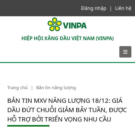
Đăng nhập
Liên hệ
VINPA
HIỆP HỘI XĂNG DẦU VIỆT NAM (VINPA)
Trang chủ
|
Bản tin năng lượng
BẢN TIN MXV NĂNG LƯỢNG 18/12: GIÁ
DẦU ĐỨT CHUỖI GIẢM BẢY TUẦN, ĐƯỢC
HỖ TRỢ BỞI TRIỂN VỌNG NHU CẦU